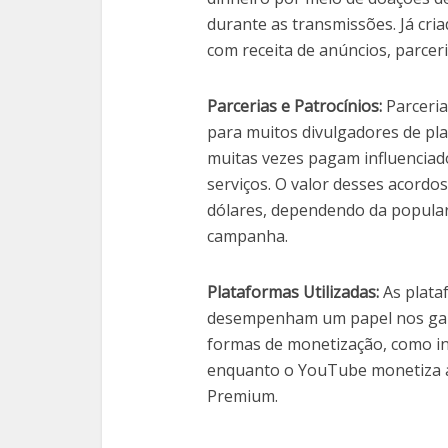
durante as transmissões. Já c
com receita de anúncios, parceri
Parcerias e Patrocínios:
Parceria
para muitos divulgadores de pl
muitas vezes pagam influencia
serviços. O valor desses acordo
dólares, dependendo da populari
campanha.
Plataformas Utilizadas:
As plata
desempenham um papel nos ganh
formas de monetização, como in
enquanto o YouTube monetiza a
Premium.