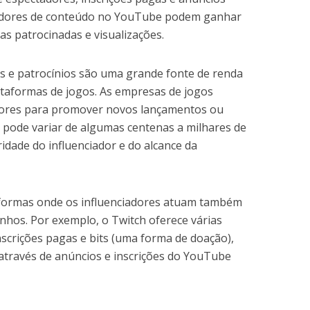
riadores de conteúdo no YouTube podem ganhar
as patrocinadas e visualizações.
s e patrocínios são uma grande fonte de renda
ataformas de jogos. As empresas de jogos
dores para promover novos lançamentos ou
s pode variar de algumas centenas a milhares de
dade do influenciador e do alcance da
formas onde os influenciadores atuam também
os. Por exemplo, o Twitch oferece várias
scrições pagas e bits (uma forma de doação),
través de anúncios e inscrições do YouTube