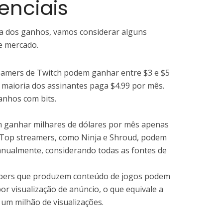
enciais
ta dos ganhos, vamos considerar alguns
e mercado.
amers de Twitch podem ganhar entre $3 e $5
 maioria dos assinantes paga $4.99 por mês.
nhos com bits.
 ganhar milhares de dólares por mês apenas
 Top streamers, como Ninja e Shroud, podem
anualmente, considerando todas as fontes de
ers que produzem conteúdo de jogos podem
or visualização de anúncio, o que equivale a
 um milhão de visualizações.