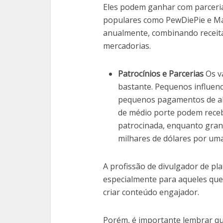
Eles podem ganhar com parceria
populares como PewDiePie e Ma
anualmente, combinando receita
mercadorias.
Patrocínios e Parcerias
Os va
bastante. Pequenos influen
pequenos pagamentos de alg
de médio porte podem receb
patrocinada, enquanto gran
milhares de dólares por u
A profissão de divulgador de pl
especialmente para aqueles qu
criar conteúdo engajador.
Porém, é importante lembrar qu