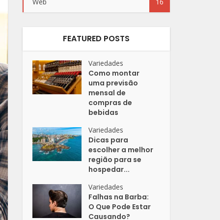
Web
16
FEATURED POSTS
Variedades
Como montar
uma previsão
mensal de
compras de
bebidas
Variedades
Dicas para
escolher a melhor
região para se
hospedar...
Variedades
Falhas na Barba:
O Que Pode Estar
Causando?